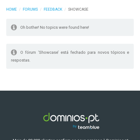
HOME
/
FORUMS
/
FEEDBACK
/
SHOWCASE
Oh bother! No topics were found here!
O fórum ‘Showcase’ está fechado para novos tópicos e
respostas.