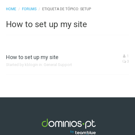
HOME
/
FORUMS
/
ETIQUETA DE TÓPICO: SETUP
How to set up my site
How to set up my site
1
3
Started by
kblogin
in:
General Support