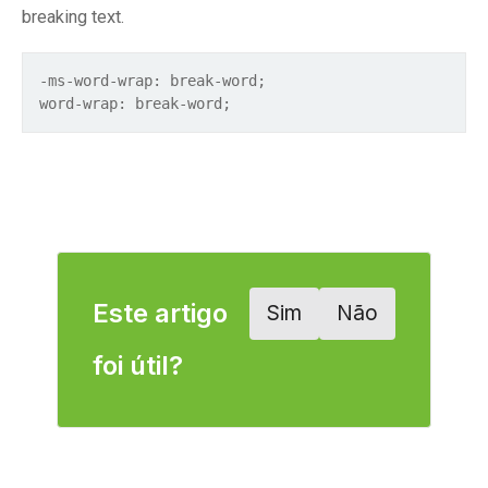
breaking text.
-ms-word-wrap: break-word;
word-wrap: break-word;
Este artigo
Sim
Não
foi útil?