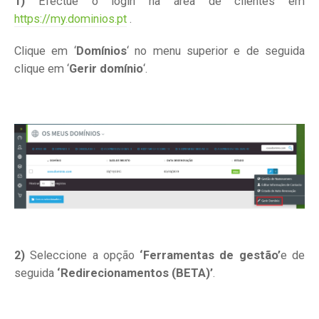
1)
Efectue o login na área de clientes em
https://my.dominios.pt
.
Clique em ‘
Domínios
‘ no menu superior e de seguida
clique em ‘
Gerir domínio
‘.
2)
Seleccione a opção
‘Ferramentas de gestão’
e de
seguida
‘Redirecionamentos
(BETA)’
.