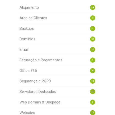
Alojamento
54
Área de Clientes
2
Backups
1
Domínios
23
Email
17
Faturação e Pagamentos
1
Office 365
8
Segurança e RGPD
10
Servidores Dedicados
10
Web Domain & Onepage
9
Websites
17