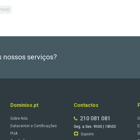
PAGE
s nossos serviços?
Dominios.pt
Contactos
210 081 081
Sobre Nós
D
Datacenter e Certificações
E
Seg. a Sex. 9h00 | 18h00
PUA
S
Suporte