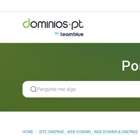
Po
HOME
/
SITE ONEPAGE
,
WEB DOMAIN
,
WEB DOMAIN & ONEPAGE