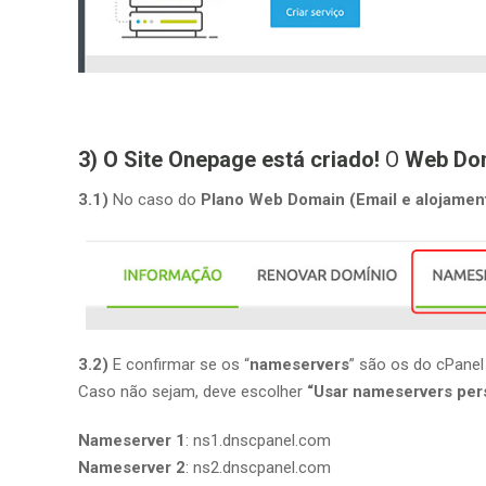
3) O Site Onepage está criado!
O
Web Do
3.1)
No caso do
Plano Web Domain (Email e alojamen
3.2)
E confirmar se os “
nameservers
” são os do cPane
Caso não sejam, deve escolher
“Usar nameservers pers
Nameserver 1
: ns1.dnscpanel.com
Nameserver 2
: ns2.dnscpanel.com