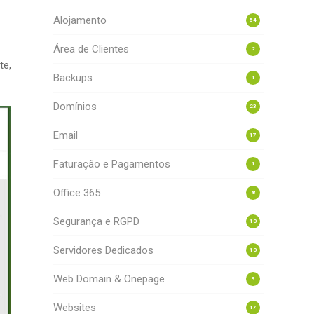
Alojamento
54
Área de Clientes
2
te,
Backups
1
Domínios
23
Email
17
Faturação e Pagamentos
1
Office 365
8
Segurança e RGPD
10
Servidores Dedicados
10
Web Domain & Onepage
9
Websites
17