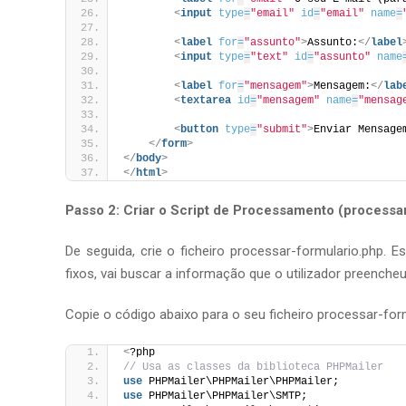
<
input
type
=
"email"
id
=
"email"
name
=
<
label
for
=
"assunto"
>
Assunto:
</
label
<
input
type
=
"text"
id
=
"assunto"
name
<
label
for
=
"mensagem"
>
Mensagem:
</
lab
<
textarea
id
=
"mensagem"
name
=
"mensag
<
button
type
=
"submit"
>
Enviar Mensage
</
form
>
</
body
>
</
html
>
Passo 2: Criar o Script de Processamento (processa
De seguida, crie o ficheiro processar-formulario.php. 
fixos, vai buscar a informação que o utilizador preencheu
Copie o código abaixo para o seu ficheiro processar-for
<
?php
// Usa as classes da biblioteca PHPMailer
use
 PHPMailer\PHPMailer\PHPMailer;
use
 PHPMailer\PHPMailer\SMTP;