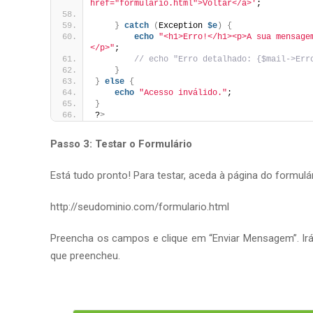
href="formulario.html">Voltar</a>'
;
}
catch
(
Exception 
$e
)
{
echo
"<h1>Erro!</h1><p>A sua mensage
</p>"
;
// echo "Erro detalhado: {$mail->Err
}
}
else
{
echo
"Acesso inválido."
;
}
?
>
Passo 3: Testar o Formulário
Está tudo pronto! Para testar, aceda à página do formulá
http://seudominio.com/formulario.html
Preencha os campos e clique em “Enviar Mensagem”. I
que preencheu.