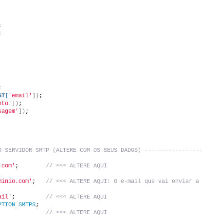
;
;
;
ST[
'email'
])
;
nto'
])
;
sagem'
])
;
O SERVIDOR SMTP (ALTERE COM OS SEUS DADOS) -----------------
.com'
;        
// <<< ALTERE AQUI
minio.com'
;   
// <<< ALTERE AQUI: O e-mail que vai enviar a 
ail'
;         
// <<< ALTERE AQUI
PTION_SMTPS
;
              
// <<< ALTERE AQUI