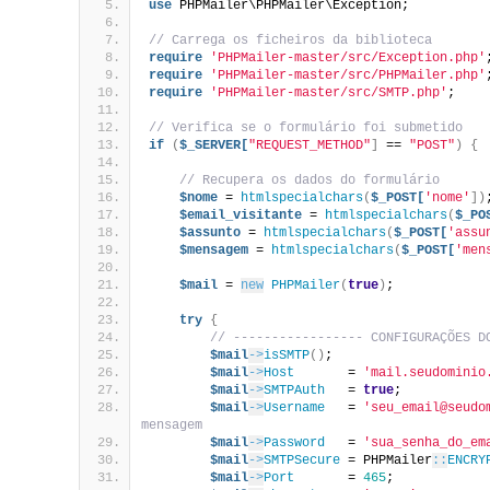
use
 PHPMailer\PHPMailer\Exception;
// Carrega os ficheiros da biblioteca
require
'PHPMailer-master/src/Exception.php'
require
'PHPMailer-master/src/PHPMailer.php'
require
'PHPMailer-master/src/SMTP.php'
;
// Verifica se o formulário foi submetido
if
(
$_SERVER[
"REQUEST_METHOD"
]
 == 
"POST"
)
{
// Recupera os dados do formulário
$nome
 = 
htmlspecialchars
(
$_POST[
'nome'
])
$email_visitante
 = 
htmlspecialchars
(
$_PO
$assunto
 = 
htmlspecialchars
(
$_POST[
'assu
$mensagem
 = 
htmlspecialchars
(
$_POST[
'men
$mail
 = 
new
PHPMailer
(
true
)
;
try
{
// ----------------- CONFIGURAÇÕES D
$mail
->
isSMTP
()
;
$mail
->
Host
       = 
'mail.seudominio
$mail
->
SMTPAuth
   = 
true
;
$mail
->
Username
   = 
'seu_email@seudo
mensagem
$mail
->
Password
   = 
'sua_senha_do_em
$mail
->
SMTPSecure
 = PHPMailer
::
ENCRY
$mail
->
Port
       = 
465
;            