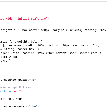
ice-width, initial-scale=1.0"
>
-height: 1.6; max-width: 600px; margin: 20px auto; padding: 20px;
15px; font-weight: bold; }
"], textarea { width: 100%; padding: 10px; margin-top: 5px; 
ox-sizing: border-box; }
color: white; padding: 12px 20px; border: none; border-radius: 
-top: 20px; }
4a78; }
formulário abaixo.
</
p
>
osso script PHP -->
method
=
"post"
>
>
ome"
 required
>
a respondermos):
</
label
>