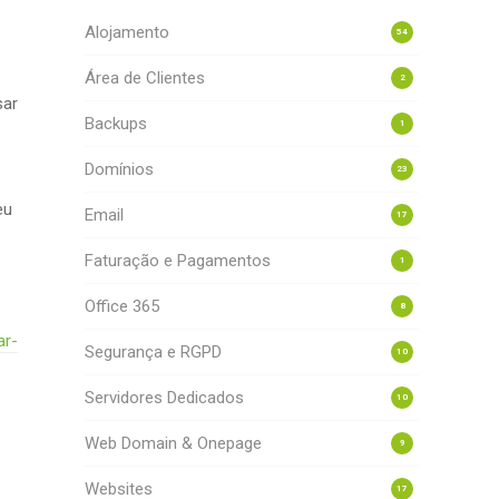
Alojamento
54
Área de Clientes
2
sar
Backups
1
Domínios
23
eu
Email
17
Faturação e Pagamentos
1
Office 365
8
ar-
Segurança e RGPD
10
Servidores Dedicados
10
Web Domain & Onepage
9
Websites
17