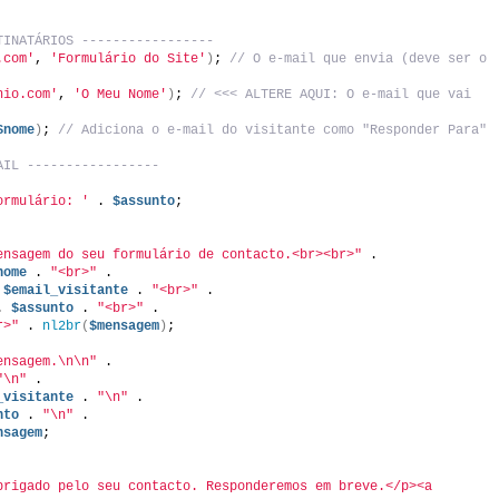
TINATÁRIOS -----------------
.com'
, 
'Formulário do Site'
)
; 
// O e-mail que envia (deve ser o 
nio.com'
, 
'O Meu Nome'
)
; 
// <<< ALTERE AQUI: O e-mail que vai 
$nome
)
; 
// Adiciona o e-mail do visitante como "Responder Para"
AIL -----------------
ormulário: '
 . 
$assunto
;
ensagem do seu formulário de contacto.<br><br>"
 .
nome
 . 
"<br>"
 .
 
$email_visitante
 . 
"<br>"
 .
. 
$assunto
 . 
"<br>"
 .
r>"
 . 
nl2br
(
$mensagem
)
;
ensagem.\n\n"
 .
"\n"
 .
_visitante
 . 
"\n"
 .
nto
 . 
"\n"
 .
nsagem
;
brigado pelo seu contacto. Responderemos em breve.</p><a 