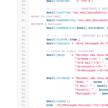
$mail
->
CharSet
    = 
'UTF-8'
;
// ----------------- REMETENTE E DES
$mail
->
setFrom
(
'seu_email@seudominio
mesmo do Username)
$mail
->
addAddress
(
'seu_email@seudomi
RECEBER a mensagem
$mail
->
addReplyTo
(
$email_visitante,
// ----------------- CONTEÚDO DO E-M
$mail
->
isHTML
(
true
)
;
$mail
->
Subject
 = 
'Nova mensagem do f
// Corpo do e-mail formatado
$mail
->
Body
    = 
"Recebeu uma nova m
"<b>Nome:</b> "
 . 
$
"<b>E-mail:</b> "
 .
"<b>Assunto:</b> "
 
"<b>Mensagem:</b><b
$mail
->
AltBody
 = 
"Recebeu uma nova m
"Nome: "
 . 
$nome
 . 
"E-mail: "
 . 
$email
"Assunto: "
 . 
$assu
"Mensagem:\n"
 . 
$me
$mail
->
send
()
;
echo
'<h1>Mensagem Enviada!</h1><p>O