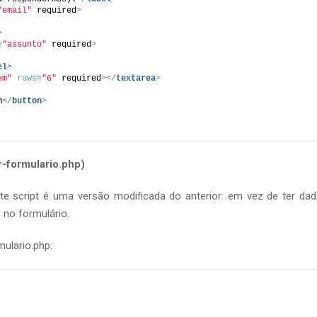
"email"
 required
>
>
=
"assunto"
 required
>
el
>
em"
rows
=
"6"
 required
>
</
textarea
>
m
</
button
>
r-formulario.php)
Este script é uma versão modificada do anterior: em vez de ter da
 no formulário.
mulario.php: