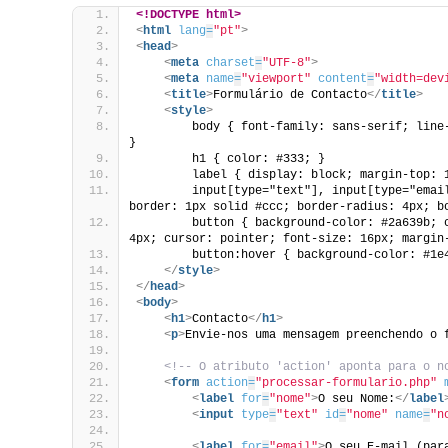
<!DOCTYPE html>
<
html
lang
=
"pt"
>
<
head
>
<
meta
charset
=
"UTF-8"
>
<
meta
name
=
"viewport"
content
=
"width=dev
<
title
>
Formulário de Contacto
</
title
>
<
style
>
        body { font-family: sans-serif; line
}
        h1 { color: #333; }
        label { display: block; margin-top: 
        input[type="text"], input[type="email
border: 1px solid #ccc; border-radius: 4px; b
        button { background-color: #2a639b; 
4px; cursor: pointer; font-size: 16px; margin
        button:hover { background-color: #1e
</
style
>
</
head
>
<
body
>
<
h1
>
Contacto
</
h1
>
<
p
>
Envie-nos uma mensagem preenchendo o 
<!-- O atributo 'action' aponta para o n
<
form
action
=
"processar-formulario.php"
<
label
for
=
"nome"
>
O seu Nome:
</
label
<
input
type
=
"text"
id
=
"nome"
name
=
"n
<
label
for
=
"email"
>
O seu E-mail (par