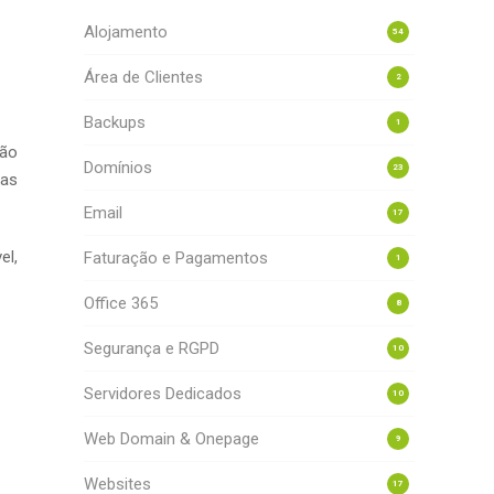
Alojamento
54
Área de Clientes
2
Backups
1
ção
Domínios
23
tas
Email
17
el,
Faturação e Pagamentos
1
Office 365
8
Segurança e RGPD
10
Servidores Dedicados
10
Web Domain & Onepage
9
Websites
17