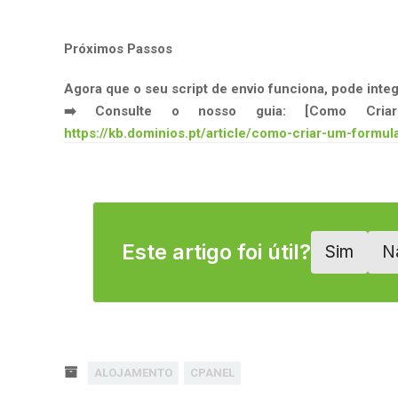
Próximos Passos
Agora que o seu script de envio funciona, pode inte
➡️ Consulte o nosso guia: [Como Cria
https://kb.dominios.pt/article/como-criar-um-formu
Este artigo foi útil?
Sim
N
ALOJAMENTO
CPANEL