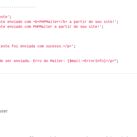
-----------------
este'
;
ste enviado com <b>PHPMailer</b> a partir do seu site!'
;
ste enviado com PHPMailer a partir do seu site!'
;
teste foi enviada com sucesso.</p>'
;
de ser enviada. Erro do Mailer: {$mail->ErrorInfo}</p>"
;
wser: