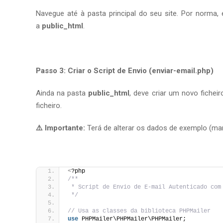
Navegue até à pasta principal do seu site. Por norma, 
a
public_html
.
Passo 3: Criar o Script de Envio (enviar-email.php)
Ainda na pasta
public_html
, deve criar um novo fich
ficheiro.
⚠️ Importante:
Terá de alterar os dados de exemplo (m
<
?php
/**
 * Script de Envio de E-mail Autenticado com
 */
// Usa as classes da biblioteca PHPMailer
use
 PHPMailer\PHPMailer\PHPMailer;