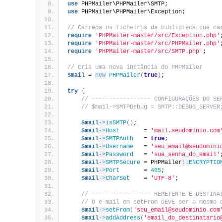
use
 PHPMailer\PHPMailer\SMTP;
use
 PHPMailer\PHPMailer\Exception;
// Carrega os ficheiros da biblioteca que ca
require
'PHPMailer-master/src/Exception.php'
require
'PHPMailer-master/src/PHPMailer.php'
require
'PHPMailer-master/src/SMTP.php'
;
// Cria uma nova instância do PHPMailer
$mail
 = 
new
PHPMailer
(
true
)
;
try
{
// ----------------- CONFIGURAÇÕES DO SE
// $mail->SMTPDebug = SMTP::DEBUG_SERVER
$mail
->
isSMTP
()
;
$mail
->
Host
       = 
'mail.seudominio.com
$mail
->
SMTPAuth
   = 
true
;               
$mail
->
Username
   = 
'seu_email@seudomini
$mail
->
Password
   = 
'sua_senha_do_email'
$mail
->
SMTPSecure
 = PHPMailer
::
ENCRYPTIO
$mail
->
Port
       = 
465
;                
$mail
->
CharSet
    = 
'UTF-8'
;
// ----------------- REMETENTE E DESTINA
// O e-mail em setFrom DEVE ser o mesmo 
$mail
->
setFrom
(
'seu_email@seudominio.com
$mail
->
addAddress
(
'email_do_destinatario