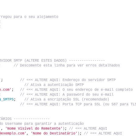
rregou para o seu alojamento
;
;
RVIDOR SMTP (ALTERE ESTES DADOS) -----------------
;      // Descomente esta linha para ver erros detalhados
'
;        
// <<< ALTERE AQUI: Endereço do servidor SMTP
            
// Ativa a autenticação SMTP
o.com'
;   
// <<< ALTERE AQUI: O seu endereço de e-mail completo
;         
// <<< ALTERE AQUI: A password do seu e-mail
N_SMTPS
;    
// Ativa a encriptação SSL (recomendado)
          
// <<< ALTERE AQUI: Porta TCP para SSL (ou 587 para TL
TÁRIOS -----------------
do Username para garantir a autenticação
'
, 
'Nome Visível do Remetente'
)
; 
// <<< ALTERE AQUI
@exemplo.com'
, 
'Nome do Destinatário'
)
; 
// <<< ALTERE AQUI