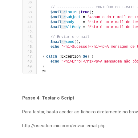
// ----------------- CONTEÚDO DO E-MAIL 
$mail
->
isHTML
(
true
)
;
$mail
->
Subject
 = 
'Assunto do E-mail de T
$mail
->
Body
    = 
'Este é um e-mail de te
$mail
->
AltBody
 = 
'Este é um e-mail de te
// Enviar o e-mail
$mail
->
send
()
;
echo
'<h1>Sucesso!</h1><p>A mensagem de 
}
catch
(
Exception 
$e
)
{
echo
"<h1>Erro!</h1><p>A mensagem não pô
}
?
>
Passo 4: Testar o Script
Para testar, basta aceder ao ficheiro diretamente no bro
http://oseudominio.com/enviar-email.php