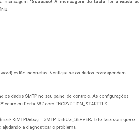
er a mensagem
“Sucesso! A mensagem de teste foi enviada c
niu.
word) estão incorretas. Verifique se os dados correspondem
me os dados SMTP no seu painel de controlo. As configurações
TPSecure ou Porta 587 com ENCRYPTION_STARTTLS.
nha $mail->SMTPDebug = SMTP::DEBUG_SERVER;. Isto fará com que o
 ajudando a diagnosticar o problema.