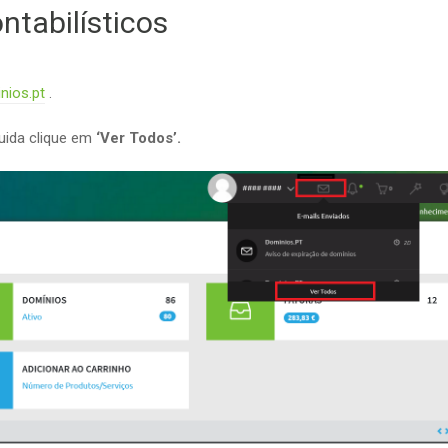
tabilísticos
nios.pt
.
guida clique em
‘Ver Todos’.