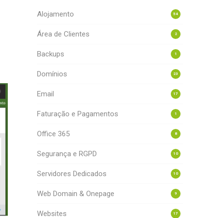
Alojamento
54
Área de Clientes
2
Backups
1
Domínios
23
Email
17
Faturação e Pagamentos
1
Office 365
8
Segurança e RGPD
10
Servidores Dedicados
10
Web Domain & Onepage
9
Websites
17