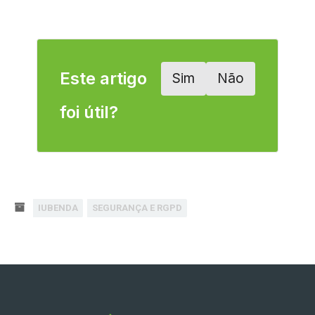
Este artigo
Sim
Não
foi útil?
IUBENDA
SEGURANÇA E RGPD