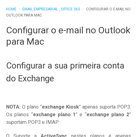
HOME
/
EMAIL EMPRESARIAL
,
OFFICE 365
/
CONFIGURAR O E-MAIL NO
OUTLOOK PARA MAC
Configurar o e-mail no Outlook
para Mac
Configurar a sua primeira conta
do Exchange
NOTA:
O plano “
exchange Kiosk
” apenas suporta POP3.
Os planos “
exchange plano 1
” e “
exchange plano 2
”
suportam POP3 e IMAP.
O Suporte a
ActiveSync
nestes planos é apenas