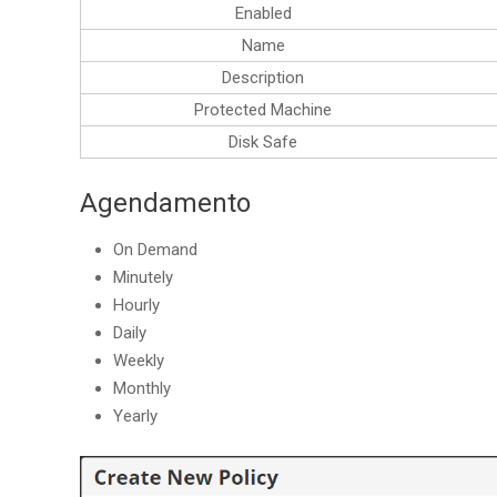
Enabled
Name
Description
Protected Machine
Disk Safe
Agendamento
On Demand
Minutely
Hourly
Daily
Weekly
Monthly
Yearly