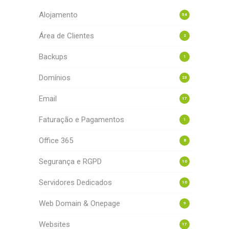
Alojamento
54
Área de Clientes
2
Backups
1
Domínios
23
Email
17
Faturação e Pagamentos
1
Office 365
8
Segurança e RGPD
10
Servidores Dedicados
10
Web Domain & Onepage
9
Websites
17