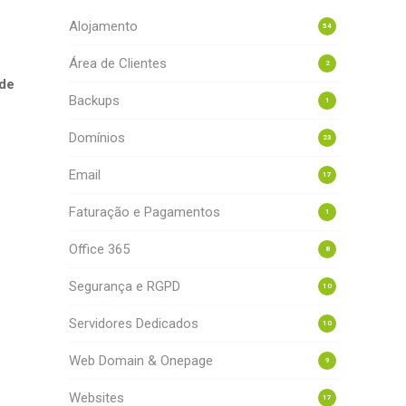
Alojamento
54
Área de Clientes
2
 de
Backups
1
Domínios
23
Email
17
Faturação e Pagamentos
1
Office 365
8
Segurança e RGPD
10
Servidores Dedicados
10
Web Domain & Onepage
9
Websites
17