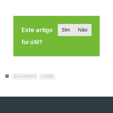
Este artigo
Sim
Não
foi útil?
ALOJAMENTO
CPANEL