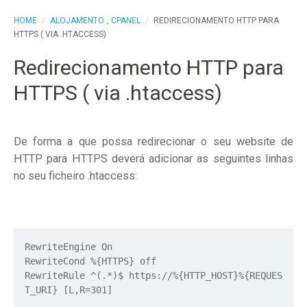
HOME
/
ALOJAMENTO
,
CPANEL
/
REDIRECIONAMENTO HTTP PARA
HTTPS ( VIA .HTACCESS)
Redirecionamento HTTP para
HTTPS ( via .htaccess)
De forma a que possa redirecionar o seu website de
HTTP para HTTPS deverá adicionar as seguintes linhas
no seu ficheiro .htaccess:
RewriteEngine On
RewriteCond %{HTTPS} off
RewriteRule ^(.*)$ https://%{HTTP_HOST}%{REQUES
T_URI} [L,R=301]