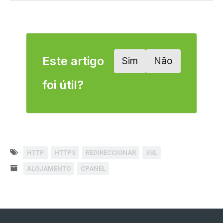
Este artigo
Sim
Não
foi útil?
HTTP
HTTPS
REDIRECCIONAR
SSL
ALOJAMENTO
CPANEL