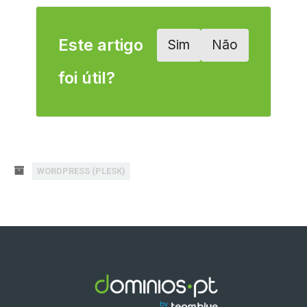
Este artigo
Sim
Não
foi útil?
WORDPRESS (PLESK)