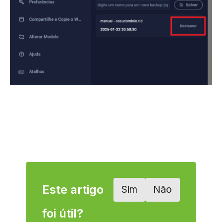
Este artigo
Sim
Não
foi útil?