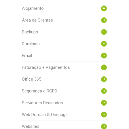
Alojamento
54
Área de Clientes
2
Backups
1
Domínios
23
Email
17
Faturação e Pagamentos
1
Office 365
8
Segurança e RGPD
10
Servidores Dedicados
10
Web Domain & Onepage
9
Websites
17