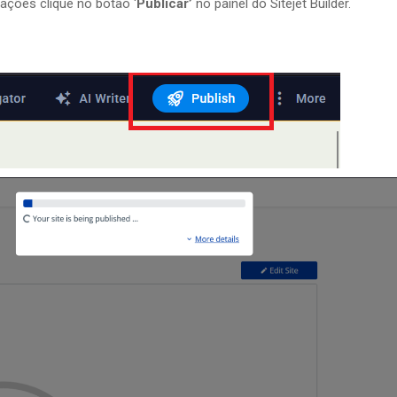
rações clique no botão ‘
Publicar’
no painel do Sitejet Builder.