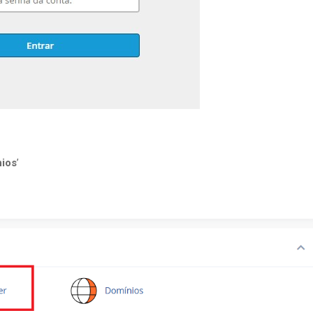
ios
’