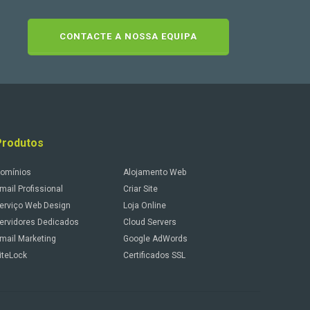
CONTACTE A NOSSA EQUIPA
Produtos
omínios
Alojamento Web
mail Profissional
Criar Site
erviço Web Design
Loja Online
ervidores Dedicados
Cloud Servers
mail Marketing
Google AdWords
iteLock
Certificados SSL