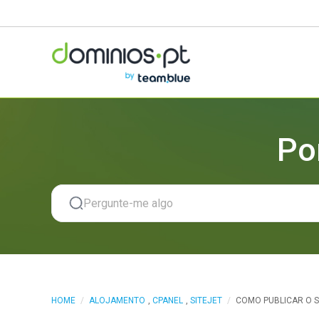
Po
HOME
/
ALOJAMENTO
,
CPANEL
,
SITEJET
/
COMO PUBLICAR O S