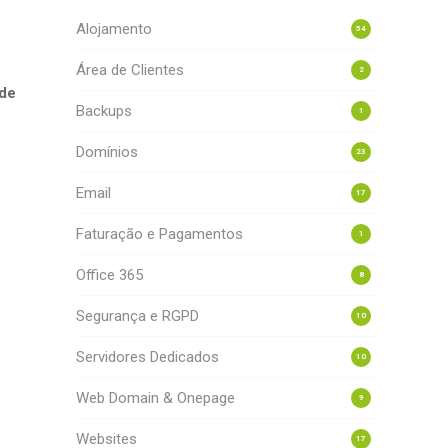
Alojamento
54
Área de Clientes
2
 de
Backups
1
Domínios
23
Email
17
Faturação e Pagamentos
1
Office 365
8
Segurança e RGPD
10
Servidores Dedicados
10
Web Domain & Onepage
9
Websites
17